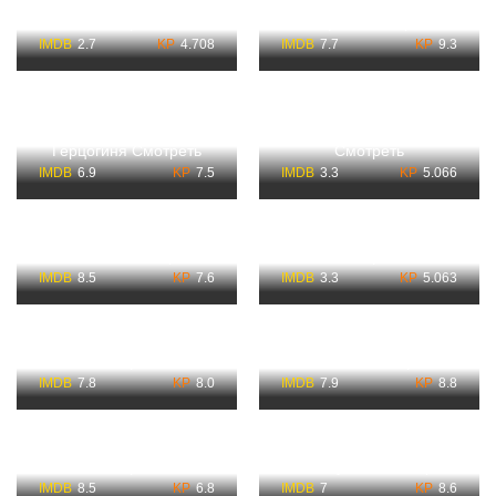
Смотреть
Эйфель Смотреть
2.7
4.708
7.7
9.3
365 дней по Порядку
Все Части 1, 2, 3
Герцогиня Смотреть
Смотреть
6.9
7.5
3.3
5.066
Моё прекрасное
365 дней 1 Часть
несчастье Смотреть
Смотреть
8.5
7.6
3.3
5.063
Лучшее предложение
Смотреть
О любви Смотреть
7.8
8.0
7.9
8.8
40 дней и 40 ночей
Смотреть
Непослушная Смотреть
8.5
6.8
7
8.6