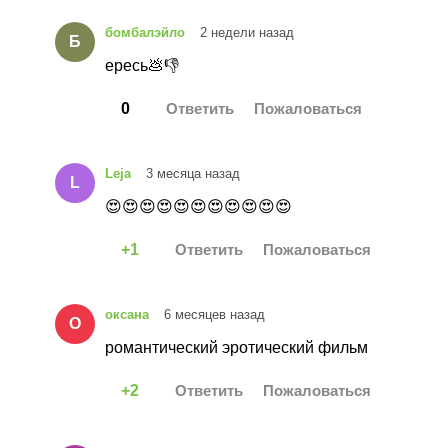
бомбалэйло
2 недели назад
Б
ересь💩👎
0
Leja
3 месяца назад
L
😍😍😍😍😍😍😍😍😍😍😍
1
оксана
6 месяцев назад
О
романтический эротический фильм
2