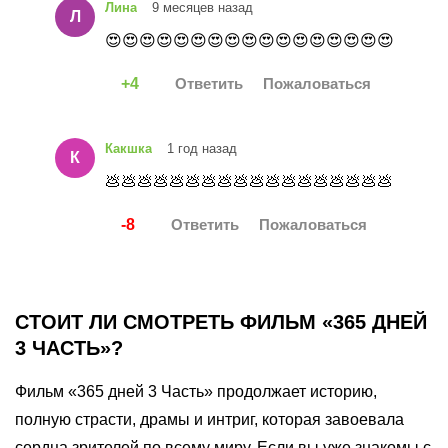
Лина
9 месяцев назад
Л
😍😍😍😍😍😍😍😍😍😍😍😍😍😍😍😍😍
4
Какшка
1 год назад
К
💩💩💩💩💩💩💩💩💩💩💩💩💩💩💩💩💩💩
-8
СТОИТ ЛИ СМОТРЕТЬ ФИЛЬМ «365 ДНЕЙ
3 ЧАСТЬ»?
Фильм «365 дней 3 Часть» продолжает историю,
полную страсти, драмы и интриг, которая завоевала
сердца зрителей по всему миру. Если вы уже знакомы с