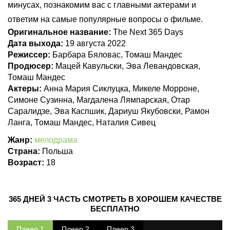
минусах, познакомим вас с главными актерами и
ответим на самые популярные вопросы о фильме.
Оригинальное название:
The Next 365 Days
Дата выхода:
19 августа 2022
Режиссер:
Барбара Бяловас, Томаш Мандес
Продюсер:
Мацей Кавульски, Эва Левандовская,
Томаш Мандес
Актеры:
Анна Мария Сиклуцка, Микеле Морроне,
Симоне Сузинна, Магдалена Лямпарская, Отар
Саралидзе, Эва Каспшик, Дариуш Якубовски, Рамон
Ланга, Томаш Мандес, Наталия Сивец
Жанр:
мелодрама
Страна:
Польша
Возраст:
18
365 ДНЕЙ 3 ЧАСТЬ СМОТРЕТЬ В ХОРОШЕМ КАЧЕСТВЕ
БЕСПЛАТНО
Плеер 1
Плеер 2
Плеер 3