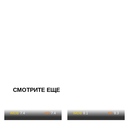
СМОТРИТЕ ЕЩЕ
Пальмы в снегу
До встречи на Венере
Смотреть
Смотреть
7.4
7.4
8.1
8.3
365 дней 2 Часть