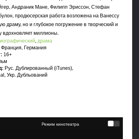
гер, Андраник Мане, Филипп Эриссон, Стефан
улон, продюсерская работа возложена на Ванессу
ю драму, но и глубокое погружение в творческий и
му вдохновляет миллионы.
иографический
,
драма
:
Франция, Германия
т:
16+
льм
д:
Рус. Дублированный (iTunes),
inal, Укр. Дубльований