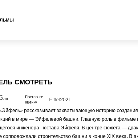
ЛЬМЫ
ЕЛЬ СМОТРЕТЬ
6
Поставьте
Eiffel
2021
/10
оценку
«Эйфель» рассказывает захватывающую историю создания 
укций в мире — Эйфелевой башни. Главную роль в фильме 
егося инженера Гюстава Эйфеля. В центре сюжета — драма
е сопровождали строительство башни в конце XIX века. В а