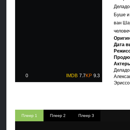
Деладо
Буше и
ван Ша
челове
Ориги
Дата 
Режис
Продю
Актер
Деладо
0
7.7
9.3
Алекса
Эриссо
Плеер 1
Плеер 2
Плеер 3