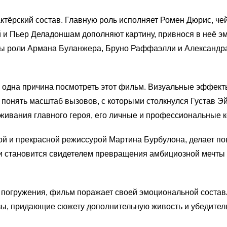
ктёрский состав. Главную роль исполняет Ромен Дюрис, чей
й и Пьер Деладоншам дополняют картину, привнося в неё 
ы роли Армана Буланжера, Бруно Раффаэлли и Александра 
 одна причина посмотреть этот фильм. Визуальные эффект
 понять масштаб вызовов, с которыми столкнулся Густав Э
живания главного героя, его личные и профессиональные 
ой и прекрасной режиссурой Мартина Бурбулона, делает п
 и становится свидетелем превращения амбициозной мечты 
а погружения, фильм поражает своей эмоциональной сост
ы, придающие сюжету дополнительную живость и убедитель