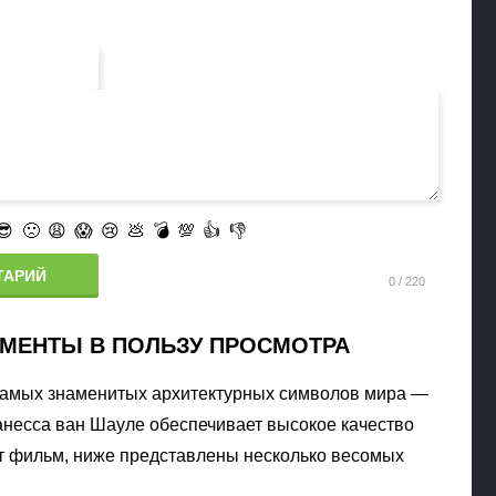
😎
🙁
😩
😱
😢
💩
💣
💯
👍
👎
ТАРИЙ
МЕНТЫ В ПОЛЬЗУ ПРОСМОТРА
 самых знаменитых архитектурных символов мира —
анесса ван Шауле обеспечивает высокое качество
от фильм, ниже представлены несколько весомых