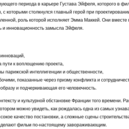
ующего периода в карьере Густава Эйфеля, которого в фи
 с которыми столкнулся главный герой при проектировани
бленной, роль которой исполняет Эмма Маккей. Они вместе 
ть и инновационность замысла Эйфеля.
 инноваций,
а пути к воплощению проекта,
ны парижской интеллигенции и общественности,
очими, показанные через призму конфликта и сотрудничест
 образу и подчеркивающая его человечность.
нтексту и культурной обстановке Франции того времени. Р
котором можно увидеть, как рождалась одна из самых узна
сокое качество постановки, а сложные сцены строительст
, делают фильм по-настоящему завораживающим.