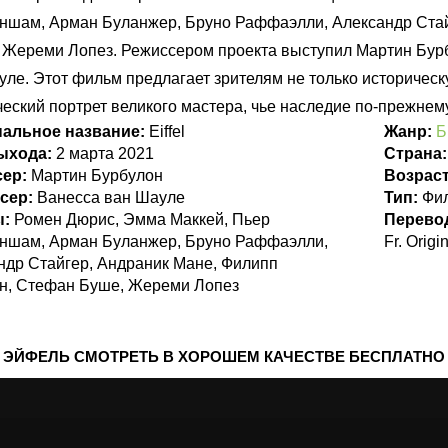
ншам, Арман Буланжер, Бруно Раффаэлли, Александр Стай
 Жереми Лопез. Режиссером проекта выступил Мартин Бурб
уле. Этот фильм предлагает зрителям не только историческу
ческий портрет великого мастера, чье наследие по-прежне
нальное название:
Eiffel
Жанр:
Б
выхода:
2 марта 2021
Страна
сер:
Мартин Бурбулон
Возрас
сер:
Ванесса ван Шауле
Тип:
Фи
ы:
Ромен Дюрис, Эмма Маккей, Пьер
Перево
ншам, Арман Буланжер, Бруно Раффаэлли,
Fr. Orig
ндр Стайгер, Андраник Мане, Филипп
н, Стефан Буше, Жереми Лопез
ЭЙФЕЛЬ СМОТРЕТЬ В ХОРОШЕМ КАЧЕСТВЕ БЕСПЛАТНО